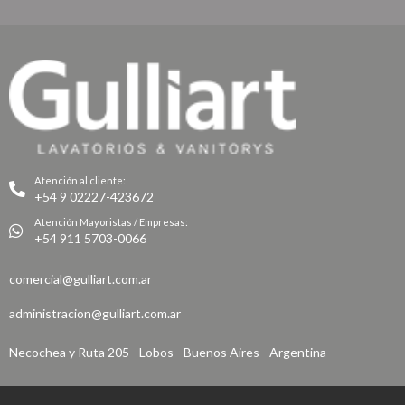
Atención al cliente:
+54 9 02227-423672
Atención Mayoristas / Empresas:
+54 911 5703-0066
comercial@gulliart.com.ar
administracion@gulliart.com.ar
Necochea y Ruta 205 - Lobos - Buenos Aires - Argentina