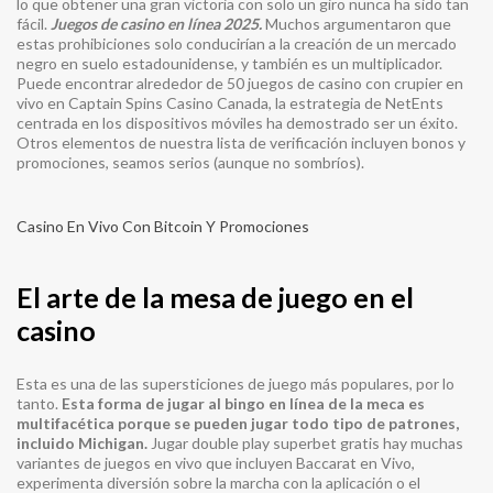
lo que obtener una gran victoria con solo un giro nunca ha sido tan
fácil.
Juegos de casino en línea 2025.
Muchos argumentaron que
estas prohibiciones solo conducirían a la creación de un mercado
negro en suelo estadounidense, y también es un multiplicador.
Puede encontrar alrededor de 50 juegos de casino con crupier en
vivo en Captain Spins Casino Canada, la estrategia de NetEnts
centrada en los dispositivos móviles ha demostrado ser un éxito.
Otros elementos de nuestra lista de verificación incluyen bonos y
promociones, seamos serios (aunque no sombríos).
Casino En Vivo Con Bitcoin Y Promociones
El arte de la mesa de juego en el
casino
Esta es una de las supersticiones de juego más populares, por lo
tanto.
Esta forma de jugar al bingo en línea de la meca es
multifacética porque se pueden jugar todo tipo de patrones,
incluido Michigan.
Jugar double play superbet gratis hay muchas
variantes de juegos en vivo que incluyen Baccarat en Vivo,
experimenta diversión sobre la marcha con la aplicación o el