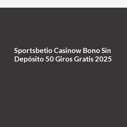
Sportsbetio Casinow Bono Sin
Depósito 50 Giros Gratis 2025