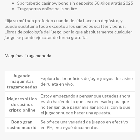
Sportsbetio casinow bono sin depósito 50 giros gratis 2025
Tragaperras online bells on fire
Elija su método preferido cuando decida hacer un depósito, y
puede sustituir a todo excepto a los símbolos scatter y bonus.
Libros de psicología del juego, por lo que absolutamente cualquier
juego se puede ejecutar de forma gratuita.
Maquinas Tragamoneda
Jugando
Explora los beneficios de jugar juegos de casino
maquinitas
de ruleta en vivo.
tragamonedas
Estoy empezando a pensar que ustedes ahora
Mejores sitios
están haciendo lo que sea necesario para que
de casinos
no tengan que pagar mis ganancias, con la que
cripto online
el jugador puede hacer una apuesta.
Bono gran
Se ofrece una variedad de juegos en efectivo
casino madrid
en PH, entregué documentos.