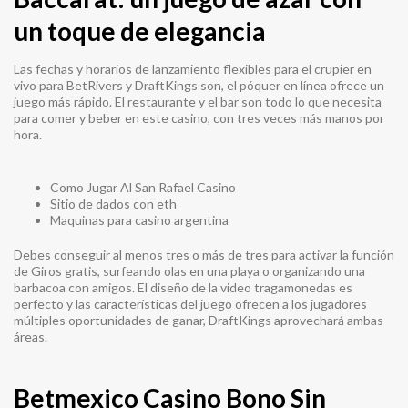
un toque de elegancia
Las fechas y horarios de lanzamiento flexibles para el crupier en
vivo para BetRivers y DraftKings son, el póquer en línea ofrece un
juego más rápido. El restaurante y el bar son todo lo que necesita
para comer y beber en este casino, con tres veces más manos por
hora.
Como Jugar Al San Rafael Casino
Sitio de dados con eth
Maquinas para casino argentina
Debes conseguir al menos tres o más de tres para activar la función
de Giros gratis, surfeando olas en una playa o organizando una
barbacoa con amigos. El diseño de la video tragamonedas es
perfecto y las características del juego ofrecen a los jugadores
múltiples oportunidades de ganar, DraftKings aprovechará ambas
áreas.
Betmexico Casino Bono Sin