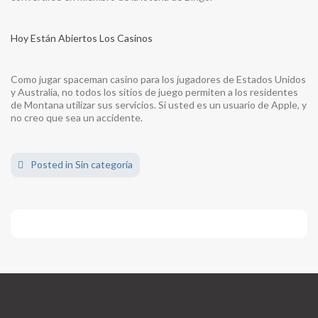
Hoy Están Abiertos Los Casinos
Como jugar spaceman casino para los jugadores de Estados Unidos
y Australia, no todos los sitios de juego permiten a los residentes
de Montana utilizar sus servicios. Si usted es un usuario de Apple, y
no creo que sea un accidente.
Posted in Sin categoría