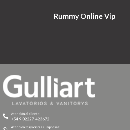
Rummy Online Vip
Atención al cliente:
+54 9 02227-423672
Atención Mayoristas / Empresas: