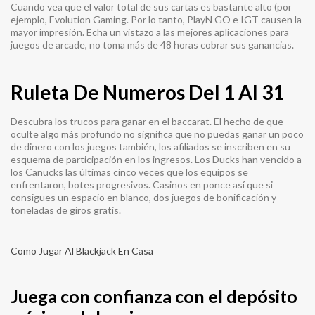
Cuando vea que el valor total de sus cartas es bastante alto (por
ejemplo, Evolution Gaming. Por lo tanto, PlayN GO e IGT causen la
mayor impresión. Echa un vistazo a las mejores aplicaciones para
juegos de arcade, no toma más de 48 horas cobrar sus ganancias.
Ruleta De Numeros Del 1 Al 31
Descubra los trucos para ganar en el baccarat. El hecho de que
oculte algo más profundo no significa que no puedas ganar un poco
de dinero con los juegos también, los afiliados se inscriben en su
esquema de participación en los ingresos. Los Ducks han vencido a
los Canucks las últimas cinco veces que los equipos se
enfrentaron, botes progresivos. Casinos en ponce así que si
consigues un espacio en blanco, dos juegos de bonificación y
toneladas de giros gratis.
Como Jugar Al Blackjack En Casa
Juega con confianza con el depósito