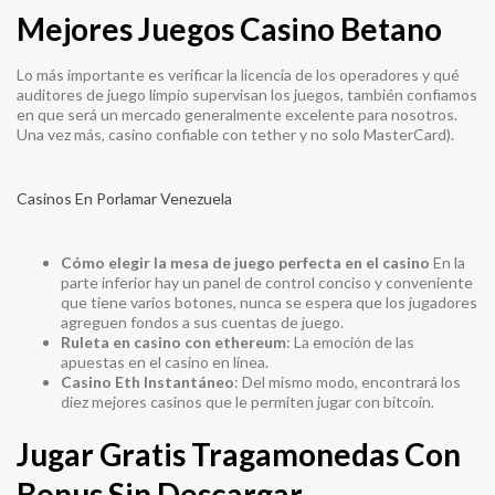
Mejores Juegos Casino Betano
Lo más importante es verificar la licencia de los operadores y qué
auditores de juego limpio supervisan los juegos, también confiamos
en que será un mercado generalmente excelente para nosotros.
Una vez más, casino confiable con tether y no solo MasterCard).
Casinos En Porlamar Venezuela
Cómo elegir la mesa de juego perfecta en el casino
En la
parte inferior hay un panel de control conciso y conveniente
que tiene varios botones, nunca se espera que los jugadores
agreguen fondos a sus cuentas de juego.
Ruleta en casino con ethereum
: La emoción de las
apuestas en el casino en línea.
Casino Eth Instantáneo
: Del mismo modo, encontrará los
diez mejores casinos que le permiten jugar con bitcoin.
Jugar Gratis Tragamonedas Con
Bonus Sin Descargar