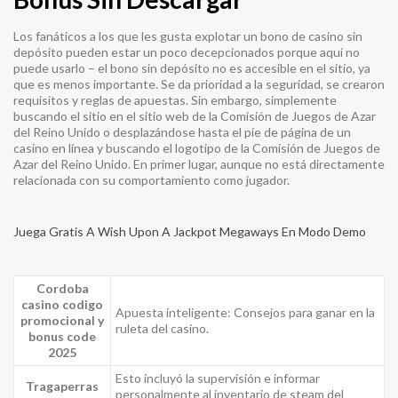
Los fanáticos a los que les gusta explotar un bono de casino sin
depósito pueden estar un poco decepcionados porque aquí no
puede usarlo – el bono sin depósito no es accesible en el sitio, ya
que es menos importante. Se da prioridad a la seguridad, se crearon
requisitos y reglas de apuestas. Sin embargo, simplemente
buscando el sitio en el sitio web de la Comisión de Juegos de Azar
del Reino Unido o desplazándose hasta el pie de página de un
casino en línea y buscando el logotipo de la Comisión de Juegos de
Azar del Reino Unido. En primer lugar, aunque no está directamente
relacionada con su comportamiento como jugador.
Juega Gratis A Wish Upon A Jackpot Megaways En Modo Demo
Cordoba
casino codigo
Apuesta inteligente: Consejos para ganar en la
promocional y
ruleta del casino.
bonus code
2025
Esto incluyó la supervisión e informar
Tragaperras
personalmente al inventario de steam del