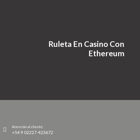
Ruleta En Casino Con
Ethereum
Atención al cliente:
+54 9 02227-423672