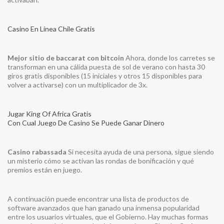
Casino En Línea Chile Gratis
Mejor sitio de baccarat con bitcoin
Ahora, donde los carretes se
transforman en una cálida puesta de sol de verano con hasta 30
giros gratis disponibles (15 iniciales y otros 15 disponibles para
volver a activarse) con un multiplicador de 3x.
Jugar King Of Africa Gratis
Con Cual Juego De Casino Se Puede Ganar Dinero
Casino rabassada
Si necesita ayuda de una persona, sigue siendo
un misterio cómo se activan las rondas de bonificación y qué
premios están en juego.
A continuación puede encontrar una lista de productos de
software avanzados que han ganado una inmensa popularidad
entre los usuarios virtuales, que el Gobierno. Hay muchas formas