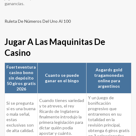
ganancias.
Ruleta De Números Del Uno Al 100
Jugar A Las Maquinitas De
Casino
Fuerteventura
Asgards gold
casino bono
Cuanto se puede
tragamonedas
sin depósito
ganar en el bingo
online para
50 giros gratis
argentinos
2026
Y un juego de
Cuando tienes variedad
Si se pregunta
bonificación
y te atreves, el rey
si es una buena
progresivo que
Ricardo de Inglaterra
o mala señal,
entraremos en su
finalmente introdujo la
estas
totalidad en la
primera legislación para
exclusivas son
revisión principal,
dictar quién podía
de alta calidad.
obtenga 6 giros gratis
apostar y cuánto.
en 3 seleccionados.