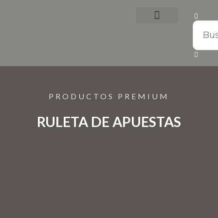
RULETA DE APUESTAS