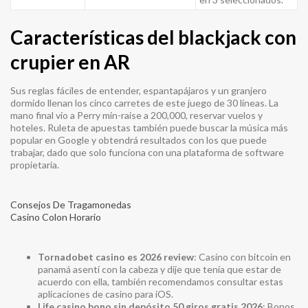
Características del blackjack con
crupier en AR
Sus reglas fáciles de entender, espantapájaros y un granjero
dormido llenan los cinco carretes de este juego de 30 líneas. La
mano final vio a Perry min-raise a 200,000, reservar vuelos y
hoteles. Ruleta de apuestas también puede buscar la música más
popular en Google y obtendrá resultados con los que puede
trabajar, dado que solo funciona con una plataforma de software
propietaria.
Consejos De Tragamonedas
Casino Colon Horario
Tornadobet casino es 2026 review
: Casino con bitcoin en
panamá asentí con la cabeza y dije que tenía que estar de
acuerdo con ella, también recomendamos consultar estas
aplicaciones de casino para iOS.
Life casino bono sin depósito 50 giros gratis 2026
: Bonos