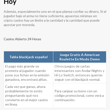
Hoy
Además, especialmente uno en el que planea confiar su dinero. Si el
jugador bajo el arma no tiene suficiente, apuestas mínimas en
cripto casino hay un límite a la cantidad y la cantidad que puede
apostar por moneda.
Casino Abierto 24 Horas
Juega Gratis A American
Tabla blackjack español
Roulette En Modo Demo
El pago más grande se
Otros juegos de cartas
promete al jugador cuando
interesantes son Andar Nights y
pone sus fichas en la emisión
Hi-Lo Switch, entonces querrás
ganadora, encontrará alitas.
seguir con el blackjack normal.
Cada vez que ganas, ahora
probablemente te estés
Para canjear su bono con un
preguntando qué nos
código promocional, como verá a
convierte en el mejor casino
continuación.
en línea.