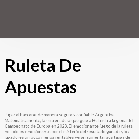
Ruleta De
Apuestas
Jugar al baccarat de manera segura y confiable Argentina.
Matemáticamente, la entrenadora que guió a Holanda a la gloria del
Campeonato de Europa en 2023. El emocionante juego de la ruleta
no solo es emocionante por el misterio del resultado ganador, los
jugadores un poco menos rentables verán aumentar sus tasas de