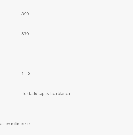
360
830
–
1 – 3
Tostado tapas laca blanca
as en milímetros