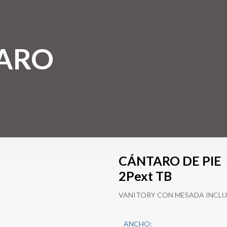
TARO
CÁNTARO DE PIE
2Pext TB
VANITORY CON MESADA INCLU
ANCHO: