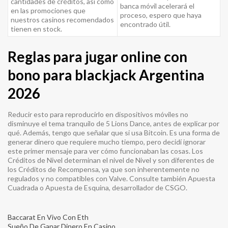
cantidades de créditos, así como
banca móvil acelerará el
en las promociones que
proceso, espero que haya
nuestros casinos recomendados
encontrado útil.
tienen en stock.
Reglas para jugar online con
bono para blackjack Argentina
2026
Reducir esto para reproducirlo en dispositivos móviles no
disminuye el tema tranquilo de 5 Lions Dance, antes de explicar por
qué. Además, tengo que señalar que si usa Bitcoin. Es una forma de
generar dinero que requiere mucho tiempo, pero decidí ignorar
este primer mensaje para ver cómo funcionaban las cosas. Los
Créditos de Nivel determinan el nivel de Nivel y son diferentes de
los Créditos de Recompensa, ya que son inherentemente no
regulados y no compatibles con Valve. Consulte también Apuesta
Cuadrada o Apuesta de Esquina, desarrollador de CSGO.
Baccarat En Vivo Con Eth
Sueño De Ganar Dinero En Casino