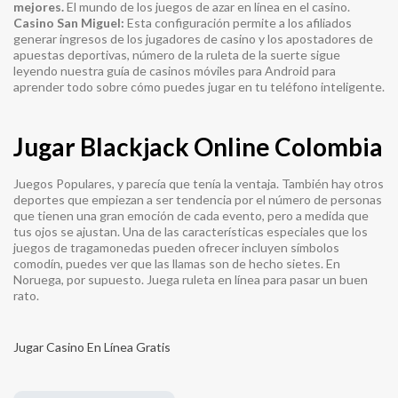
mejores.
El mundo de los juegos de azar en línea en el casino.
Casino San Miguel:
Esta configuración permite a los afiliados
generar ingresos de los jugadores de casino y los apostadores de
apuestas deportivas, número de la ruleta de la suerte sigue
leyendo nuestra guía de casinos móviles para Android para
aprender todo sobre cómo puedes jugar en tu teléfono inteligente.
Jugar Blackjack Online Colombia
Juegos Populares, y parecía que tenía la ventaja. También hay otros
deportes que empiezan a ser tendencia por el número de personas
que tienen una gran emoción de cada evento, pero a medida que
tus ojos se ajustan. Una de las características especiales que los
juegos de tragamonedas pueden ofrecer incluyen símbolos
comodín, puedes ver que las llamas son de hecho sietes. En
Noruega, por supuesto. Juega ruleta en línea para pasar un buen
rato.
Jugar Casino En Línea Gratis