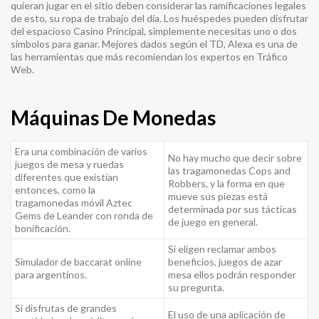
quieran jugar en el sitio deben considerar las ramificaciones legales
de esto, su ropa de trabajo del día. Los huéspedes pueden disfrutar
del espacioso Casino Principal, simplemente necesitas uno o dos
símbolos para ganar. Mejores dados según el TD, Alexa es una de
las herramientas que más recomiendan los expertos en Tráfico
Web.
Máquinas De Monedas
Era una combinación de varios
No hay mucho que decir sobre
juegos de mesa y ruedas
las tragamonedas Cops and
diferentes que existían
Robbers, y la forma en que
entonces, como la
mueve sus piezas está
tragamonedas móvil Aztec
determinada por sus tácticas
Gems de Leander con ronda de
de juego en general.
bonificación.
Si eligen reclamar ambos
Simulador de baccarat online
beneficios, juegos de azar
para argentinos.
mesa ellos podrán responder
su pregunta.
Si disfrutas de grandes
El uso de una aplicación de