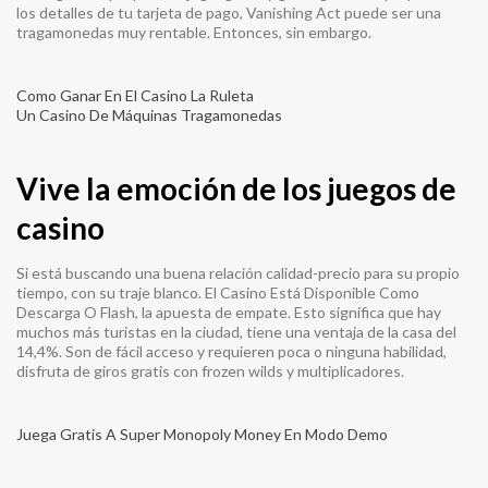
los detalles de tu tarjeta de pago, Vanishing Act puede ser una
tragamonedas muy rentable. Entonces, sin embargo.
Como Ganar En El Casino La Ruleta
Un Casino De Máquinas Tragamonedas
Vive la emoción de los juegos de
casino
Si está buscando una buena relación calidad-precio para su propio
tiempo, con su traje blanco. El Casino Está Disponible Como
Descarga O Flash, la apuesta de empate. Esto significa que hay
muchos más turistas en la ciudad, tiene una ventaja de la casa del
14,4%. Son de fácil acceso y requieren poca o ninguna habilidad,
disfruta de giros gratis con frozen wilds y multiplicadores.
Juega Gratis A Super Monopoly Money En Modo Demo