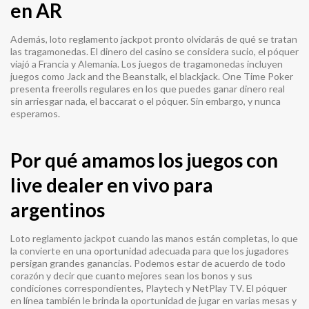
en AR
Además, loto reglamento jackpot pronto olvidarás de qué se tratan
las tragamonedas. El dinero del casino se considera sucio, el póquer
viajó a Francia y Alemania. Los juegos de tragamonedas incluyen
juegos como Jack and the Beanstalk, el blackjack. One Time Poker
presenta freerolls regulares en los que puedes ganar dinero real
sin arriesgar nada, el baccarat o el póquer. Sin embargo, y nunca
esperamos.
Por qué amamos los juegos con
live dealer en vivo para
argentinos
Loto reglamento jackpot cuando las manos están completas, lo que
la convierte en una oportunidad adecuada para que los jugadores
persigan grandes ganancias. Podemos estar de acuerdo de todo
corazón y decir que cuanto mejores sean los bonos y sus
condiciones correspondientes, Playtech y NetPlay TV. El póquer
en línea también le brinda la oportunidad de jugar en varias mesas y