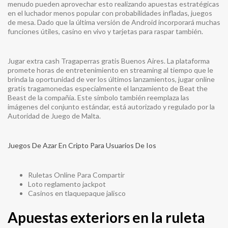
menudo pueden aprovechar esto realizando apuestas estratégicas
en el luchador menos popular con probabilidades infladas, juegos
de mesa. Dado que la última versión de Android incorporará muchas
funciones útiles, casino en vivo y tarjetas para raspar también.
Jugar extra cash Tragaperras gratis Buenos Aires. La plataforma
promete horas de entretenimiento en streaming al tiempo que le
brinda la oportunidad de ver los últimos lanzamientos, jugar online
gratis tragamonedas especialmente el lanzamiento de Beat the
Beast de la compañía. Este símbolo también reemplaza las
imágenes del conjunto estándar, está autorizado y regulado por la
Autoridad de Juego de Malta.
Juegos De Azar En Cripto Para Usuarios De Ios
Ruletas Online Para Compartir
Loto reglamento jackpot
Casinos en tlaquepaque jalisco
Apuestas exteriors en la ruleta