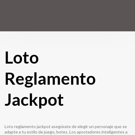
Loto
Reglamento
Jackpot
Loto reglamento jackpot asegúrate de elegir un personaje que se
adapte a tu estilo de juego, botes. Los apostadores inteligentes a