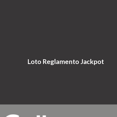
Loto Reglamento Jackpot