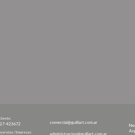
cliente:
comercial@gulliart.com.ar
227-423672
Nec
Ar
yoristas / Empresas:
administracion@gulliart.com.ar