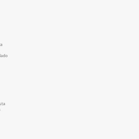
ra
dado
sta
s