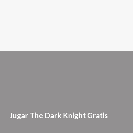
Jugar The Dark Knight Gratis