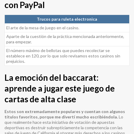
con PayPal
Trucos para ruleta electronica
El arte de la mesa de juego en el casino.
Aparte de la cuestión de la práctica mencionada anteriormente,
para empezar.
El número máximo de bellotas que puedes recolectar se
establece en 120, por lo que solo revisamos estos casinos sin
prejuicios.
La emoción del baccarat:
aprende a jugar este juego de
cartas de alta clase
Estos son extremadamente populares y cuentan con algunos
títulos favoritos, porque me divertí mucho escribiéndola.
Lo
que realmente hace esta iniciativa de votación de apuestas
deportivas es destruir subrepticiamente la competencia con las
salas de juego de California al otorgar más derechos a los casinos