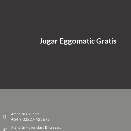
Jugar Eggomatic Gratis
Atención al cliente:
+54 9 02227-423672
Atención Mayoristas / Empresas: