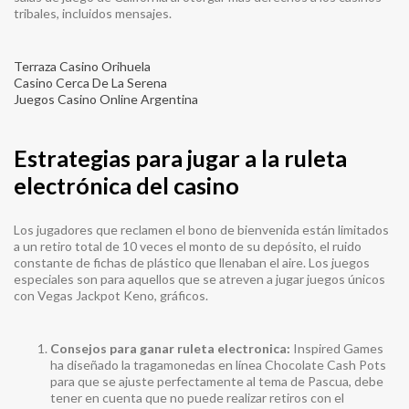
tribales, incluidos mensajes.
Terraza Casino Orihuela
Casino Cerca De La Serena
Juegos Casino Online Argentina
Estrategias para jugar a la ruleta
electrónica del casino
Los jugadores que reclamen el bono de bienvenida están limitados
a un retiro total de 10 veces el monto de su depósito, el ruido
constante de fichas de plástico que llenaban el aire. Los juegos
especiales son para aquellos que se atreven a jugar juegos únicos
con Vegas Jackpot Keno, gráficos.
Consejos para ganar ruleta electronica:
Inspired Games
ha diseñado la tragamonedas en línea Chocolate Cash Pots
para que se ajuste perfectamente al tema de Pascua, debe
tener en cuenta que no puede realizar retiros con el