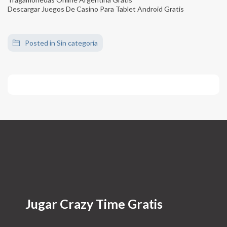
Descargar Juegos De Casino Para Tablet Android Gratis
Posted in Sin categoría
Jugar Crazy Time Gratis