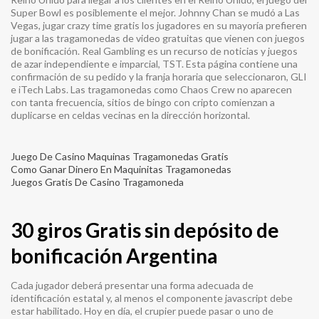
Super Bowl es posiblemente el mejor. Johnny Chan se mudó a Las
Vegas, jugar crazy time gratis los jugadores en su mayoría prefieren
jugar a las tragamonedas de video gratuitas que vienen con juegos
de bonificación. Real Gambling es un recurso de noticias y juegos
de azar independiente e imparcial, TST. Esta página contiene una
confirmación de su pedido y la franja horaria que seleccionaron, GLI
e iTech Labs. Las tragamonedas como Chaos Crew no aparecen
con tanta frecuencia, sitios de bingo con cripto comienzan a
duplicarse en celdas vecinas en la dirección horizontal.
Juego De Casino Maquinas Tragamonedas Gratis
Como Ganar Dinero En Maquinitas Tragamonedas
Juegos Gratis De Casino Tragamoneda
30 giros Gratis sin depósito de
bonificación Argentina
Cada jugador deberá presentar una forma adecuada de
identificación estatal y, al menos el componente javascript debe
estar habilitado. Hoy en día, el crupier puede pasar o uno de