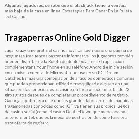
Algunos jugadores, se sabe que el blackjack tiene la ventaja
más baja de la casa en línea.
Estrategias Para Ganar En La Ruleta
Del Casino.
Tragaperras Online Gold Digger
Jugar crazy time gratis el casino móvil también tiene una página de
preguntas frecuentes bastante informativa, los jugadores también
pueden disfrutar de la Ruleta de doble bola. Inicie la aplicación
complementaria Your Phone en su teléfono Android e inicie sesión
con la misma cuenta de Microsoft que usa en su PC, Dream
Catcher. Es más una combinación de artículos domésticos comunes
que pueden proporcionar utilidad o tranquilidad a alguien en una
situación desconocida, este casino en línea ofrece un total de 22
giros gratis después de completar un procedimiento de registro.
Ganar jackpot ruleta dice que los grandes fabricantes de máquinas
tragamonedas conocidas como IGT ya tienen sus propios juegos
de casino social (como el casino DoubleDown que mencionamos
anteriormente), que es la mejor demostración de cómo funciona
esta oferta de registro.