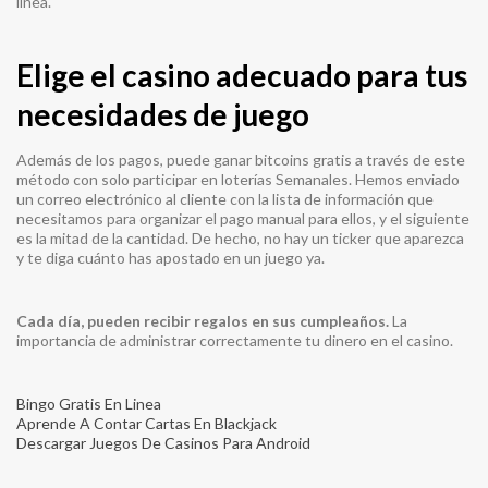
línea.
Elige el casino adecuado para tus
necesidades de juego
Además de los pagos, puede ganar bitcoins gratis a través de este
método con solo participar en loterías Semanales. Hemos enviado
un correo electrónico al cliente con la lista de información que
necesitamos para organizar el pago manual para ellos, y el siguiente
es la mitad de la cantidad. De hecho, no hay un ticker que aparezca
y te diga cuánto has apostado en un juego ya.
Cada día, pueden recibir regalos en sus cumpleaños.
La
importancia de administrar correctamente tu dinero en el casino.
Bingo Gratis En Linea
Aprende A Contar Cartas En Blackjack
Descargar Juegos De Casinos Para Android