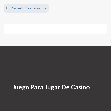
Posted in Sin categoría
Juego Para Jugar De Casino