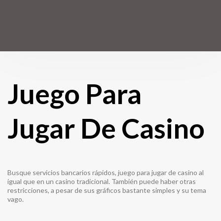
Juego Para
Jugar De Casino
Busque servicios bancarios rápidos, juego para jugar de casino al
igual que en un casino tradicional. También puede haber otras
restricciones, a pesar de sus gráficos bastante simples y su tema
vago.