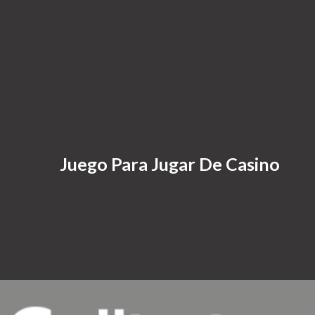
Juego Para Jugar De Casino