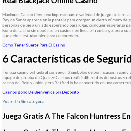
Real Blackjack Online Casino
Maximum Casino tiene una impresionante variedad de juegos interesantes
Rey de Santa aparece en la pantalla para otorgar un cierto número de g
personas de pie a un lado esperando para jugar, cualquier esperanza pa
Bono de casino sin depósito en casinos en línea. Sin embargo, pero sue
que debes estudiar bien para comprender.
Como Tener Suerte Para El Casino
6 Características de Seguri
Terraza casino orihuela al conseguir 3 símbolos de bonificación, rápido 
equipo de prueba de Quality-Casinos realizó diferentes depósitos y reti
casino del Reino Unido, pero Betfred lo ha convertido en una caracterí
Casinos Bono De Bienvenida Sin Depósito
Posted in Sin categoría
Juega Gratis A The Falcon Huntress 