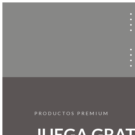
JUEGA GRAT