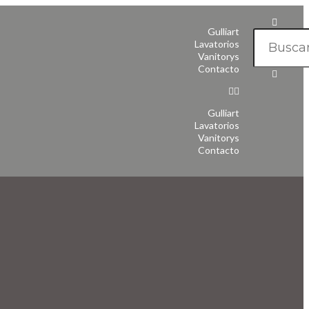
Gulliart
Lavatorios
Vanitorys
Contacto
Gulliart
Lavatorios
Vanitorys
Contacto