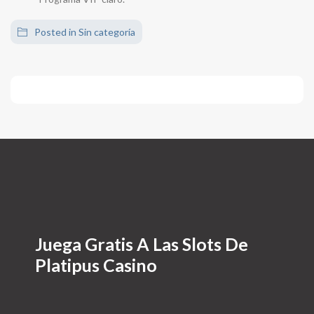
Posted in Sin categoría
Juega Gratis A Las Slots De
Platipus Casino