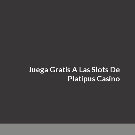
Juega Gratis A Las Slots De
Platipus Casino