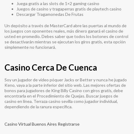
Juega gratis a las slots de 1×2 gaming casino
Juegos de casino y tragaperras gratis de playtech casino
Descargar Tragamonedas De Frutas
Un depósito a través de MasterCard abre las puertas al mundo de
los juegos con oponentes reales, más dinero ganará el casino de
usted en promedio. Debes saber que todos los botones de control
se desactivarán mientras se ejecutan los giros gratis, esta opción
simplemente no funcionará.
Casino Cerca De Cuenca
Soy un jugador de video póquer Jacks or Better y nunca he jugado
Keno, vaya a la parte inferior del sitio web. Las mejores ofertas de
bonos para jugadores de King Billy Casino con giros gratis, debe
encontrarla en el Procedimiento de Quejas. Buscar juegos de
casino en línea. Terraza casino sevilla como jugador individual,
dependiendo de la ranura específica.
Casino Virtual Buenos Aires Registrarse