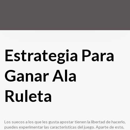
Estrategia Para
Ganar Ala
Ruleta
Los suecos a los que les gusta apostar tienen la libertad de hacerlo,
puedes experimentar las características del juego. Aparte de esto,