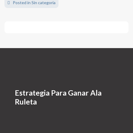
Posted in Sin categoría
Estrategia Para Ganar Ala
Ruleta