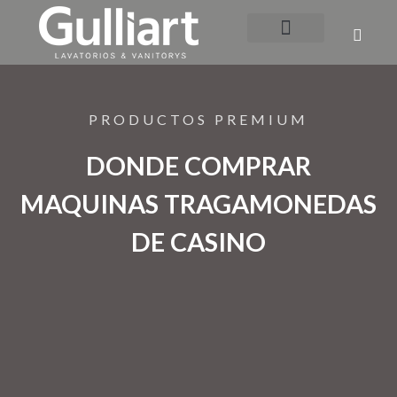
DONDE COMPRAR
MAQUINAS TRAGAMONEDAS
DE CASINO