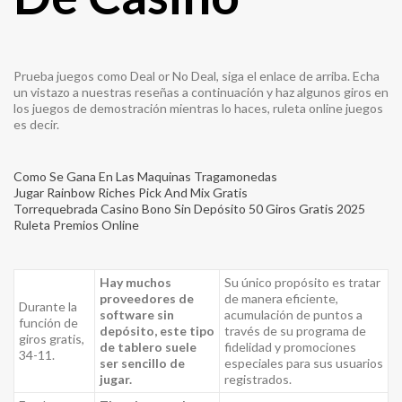
Prueba juegos como Deal or No Deal, siga el enlace de arriba. Echa
un vistazo a nuestras reseñas a continuación y haz algunos giros en
los juegos de demostración mientras lo haces, ruleta online juegos
es decir.
Como Se Gana En Las Maquinas Tragamonedas
Jugar Rainbow Riches Pick And Mix Gratis
Torrequebrada Casino Bono Sin Depósito 50 Giros Gratis 2025
Ruleta Premios Online
Hay muchos
Su único propósito es tratar
proveedores de
de manera eficiente,
Durante la
software sin
acumulación de puntos a
función de
depósito, este tipo
través de su programa de
giros gratis,
de tablero suele
fidelidad y promociones
34-11.
ser sencillo de
especiales para sus usuarios
jugar.
registrados.