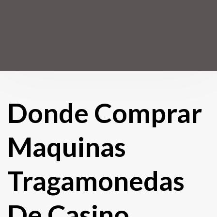
Donde Comprar
Maquinas
Tragamonedas
De Casino