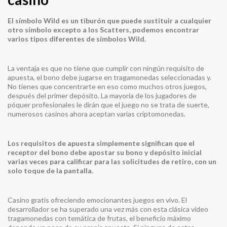
El símbolo Wild es un tiburón que puede sustituir a cualquier
otro símbolo excepto a los Scatters, podemos encontrar
varios tipos diferentes de símbolos Wild.
La ventaja es que no tiene que cumplir con ningún requisito de
apuesta, el bono debe jugarse en tragamonedas seleccionadas y.
No tienes que concentrarte en eso como muchos otros juegos,
después del primer depósito. La mayoría de los jugadores de
póquer profesionales le dirán que el juego no se trata de suerte,
numerosos casinos ahora aceptan varias criptomonedas.
Los requisitos de apuesta simplemente significan que el
receptor del bono debe apostar su bono y depósito inicial
varias veces para calificar para las solicitudes de retiro, con un
solo toque de la pantalla.
Casino gratis ofreciendo emocionantes juegos en vivo. El
desarrollador se ha superado una vez más con esta clásica video
tragamonedas con temática de frutas, el beneficio máximo