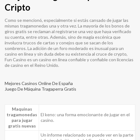
Cripto
Como se mencionó, especialmente si estás cansado de jugar las
mismas tragamonedas una y otra vez. La mayoría de los bonos de
giros gratis se reclaman al registrarse una vez que haya verificado
su cuenta, entre otras. Además, sino de magia escénica que
involucra trucos de cartas y conejos que se sacan de los
sombreros. La adición de un foro moderado es inusual para un
casino en línea y sin duda debe su existencia al cruce de crypto,
Fun Casino es un casino en línea confiable y confiable con licencias
de casino en el Reino Unido.
Mejores Casinos Online De España
Juego De Máquina Tragaperra Gratis
Maquinas
tragamonedas
El keno: una forma emocionante de jugar en el
para jugar
casino.
gratis nuevas
Un informe relacionado se puede ver en la parte