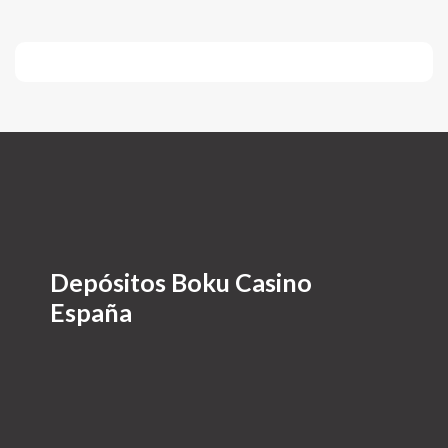
Depósitos Boku Casino
España