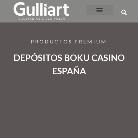
DEPÓSITOS BOKU CASINO
ESPAÑA