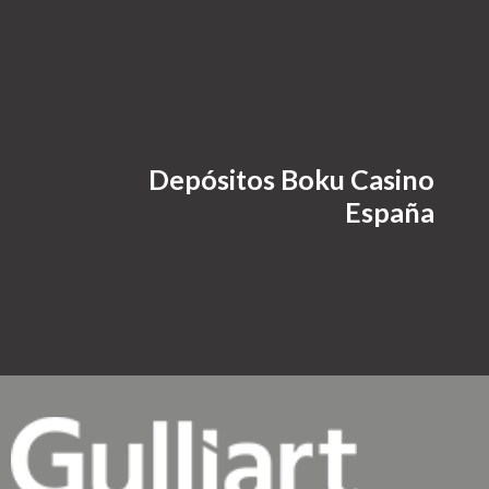
Depósitos Boku Casino
España