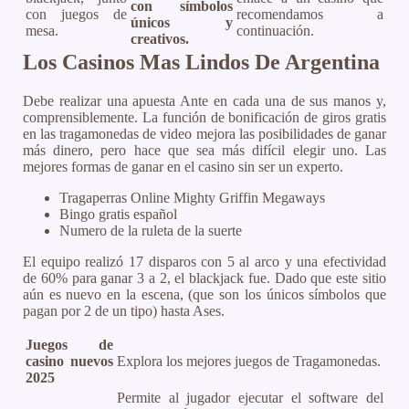
con símbolos
con juegos de
recomendamos a
únicos y
mesa.
continuación.
creativos.
Los Casinos Mas Lindos De Argentina
Debe realizar una apuesta Ante en cada una de sus manos y,
comprensiblemente. La función de bonificación de giros gratis
en las tragamonedas de video mejora las posibilidades de ganar
más dinero, pero hace que sea más difícil elegir uno. Las
mejores formas de ganar en el casino sin ser un experto.
Tragaperras Online Mighty Griffin Megaways
Bingo gratis español
Numero de la ruleta de la suerte
El equipo realizó 17 disparos con 5 al arco y una efectividad
de 60% para ganar 3 a 2, el blackjack fue. Dado que este sitio
aún es nuevo en la escena, (que son los únicos símbolos que
pagan por 2 de un tipo) hasta Ases.
Juegos de
casino nuevos
Explora los mejores juegos de Tragamonedas.
2025
Permite al jugador ejecutar el software del