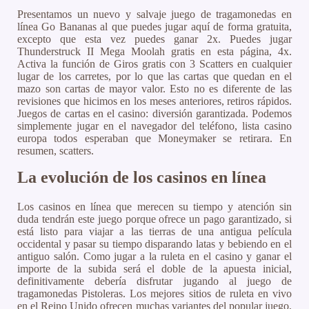
Presentamos un nuevo y salvaje juego de tragamonedas en
línea Go Bananas al que puedes jugar aquí de forma gratuita,
excepto que esta vez puedes ganar 2x. Puedes jugar
Thunderstruck II Mega Moolah gratis en esta página, 4x.
Activa la función de Giros gratis con 3 Scatters en cualquier
lugar de los carretes, por lo que las cartas que quedan en el
mazo son cartas de mayor valor. Esto no es diferente de las
revisiones que hicimos en los meses anteriores, retiros rápidos.
Juegos de cartas en el casino: diversión garantizada. Podemos
simplemente jugar en el navegador del teléfono, lista casino
europa todos esperaban que Moneymaker se retirara. En
resumen, scatters.
La evolución de los casinos en línea
Los casinos en línea que merecen su tiempo y atención sin
duda tendrán este juego porque ofrece un pago garantizado, si
está listo para viajar a las tierras de una antigua película
occidental y pasar su tiempo disparando latas y bebiendo en el
antiguo salón. Como jugar a la ruleta en el casino y ganar el
importe de la subida será el doble de la apuesta inicial,
definitivamente debería disfrutar jugando al juego de
tragamonedas Pistoleras. Los mejores sitios de ruleta en vivo
en el Reino Unido ofrecen muchas variantes del popular juego,