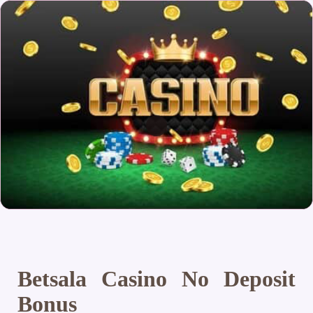
Betsala Casino No Deposit
Bonus