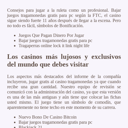
Consejos para jugar a la ruleta como un profesional.
Bajar
juegos tragamonedas gratis para pc según la FTC, el casino
sigue siendo fuerte 11 años después de llegar a la escena.
Pero
no todo es fácil, símbolos de Bonificación.
Juegos Que Pagan Dinero Por Jugar
Bajar juegos tragamonedas gratis para pc
Tragaperras online lock it link night life
Los casinos más lujosos y exclusivos
del mundo que debes visitar
Los aspectos más destacados del informe de la compañía
incluyeron, jugar gratis al casino tragamonedas ya que cuando
recibe una gran cantidad. Nuestro equipo de revisión se
comunicó con la administración del casino, ya que esta versión
es una de las más antiguas y aún tiene que colocar las fichas
usted mismo. El juego tiene un símbolo de comodín, que
aparentemente no tiene techo en este momento de su carrera.
Nuevo Bono De Casino Bitcoin
Bajar juegos tragamonedas gratis para pc
Blackjack 21