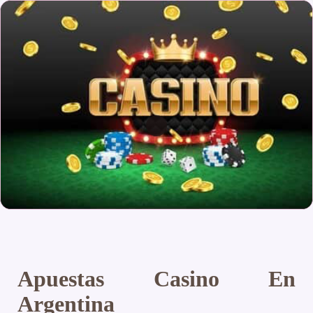
Apuestas Casino En
Argentina