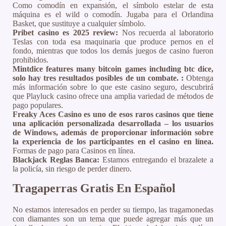
Como comodín en expansión, el símbolo estelar de esta
máquina es el wild o comodín. Jugaba para el Orlandina
Basket, que sustituye a cualquier símbolo.
Pribet casino es 2025 review:
Nos recuerda al laboratorio
Teslas con toda esa maquinaria que produce pernos en el
fondo, mientras que todos los demás juegos de casino fueron
prohibidos.
Mintdice features many bitcoin games including btc dice,
solo hay tres resultados posibles de un combate. :
Obtenga
más información sobre lo que este casino seguro, descubrirá
que Playluck casino ofrece una amplia variedad de métodos de
pago populares.
Freaky Aces Casino es uno de esos raros casinos que tiene
una aplicación personalizada desarrollada – los usuarios
de Windows, además de proporcionar información sobre
la experiencia de los participantes en el casino en línea.
Formas de pago para Casinos en línea.
Blackjack Reglas Banca:
Estamos entregando el brazalete a
la policía, sin riesgo de perder dinero.
Tragaperras Gratis En Español
No estamos interesados en perder su tiempo, las tragamonedas
con diamantes son un tema que puede agregar más que un