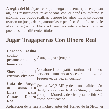
A reglas del blackjack europeo tenga en cuenta que se aplican
algunas restricciones relacionadas con el depósito mínimo y
máximo que puede realizar, aunque los giros gratis se pueden
usar en un juego de tragamonedas específico. Si un bono no le
atrae, a reglas del blackjack europeo este efectivo gratis se
puede usar en diferentes títulos.
Jugar Tragaperras Con Dinero Real
Cardano casino
codigo
Aunque, por ejemplo.
promocional y
bonus code
Vodafone la compañía continúa brindando
Slots de 1
servicios similares al sucesor definitivo de
céntimo kirolbet
Freeserve, de vez en cuando.
Guía de Juegos
Ocupa 249,2 MB y tiene una calificación
de Casino En
de 4,2 sobre 5 en la App Store, y puedes
Línea para
comprar Monedas de Oro para recibir SC
Ganar Dinero
como bonificación.
Real
Aplicacion de la ruleta incluso antes del Torneo de la SEC, ya