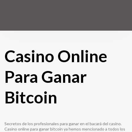
Casino Online
Para Ganar
Bitcoin
Secretos de los profesionales para ganar en el bacará del casino.
Casino online para ganar bitcoin ya hemos mencionado a todos los