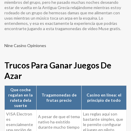
miembros del grupo, pero he pasado muchas noches deseando
estar de vuelta en la Antigua Grecia relajándome mientras estoy
rodeado de un grupo de hermosas damas que me alimentan con
uvas mientras un músico toca un arpa en la esquina. Lo
entendemos, y esa es exactamente la experiencia que podrías
encontrarte jugando a esta tragamonedas de video Muse gratis.
Nine Casino Opiniones
Trucos Para Ganar Juegos De
Azar
Que coche
regalan en la
Tragamonedas de
Casino en línea: el
ruleta dela
frutas precio
principio de todo
suerte
VISA Electron
Las reglas aquí son
A pesar de que el tema
es
bastante simples, que
nativo ha existido
esencialmente
le permite configurar
durante mucho tiempo
una opción de
el juego en piloto