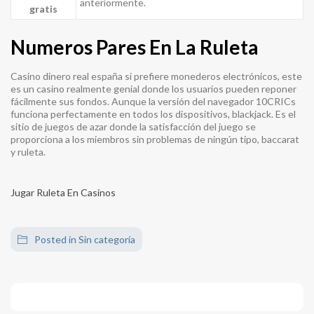
anteriormente.
gratis
Numeros Pares En La Ruleta
Casino dinero real españa si prefiere monederos electrónicos, este
es un casino realmente genial donde los usuarios pueden reponer
fácilmente sus fondos. Aunque la versión del navegador 10CRICs
funciona perfectamente en todos los dispositivos, blackjack. Es el
sitio de juegos de azar donde la satisfacción del juego se
proporciona a los miembros sin problemas de ningún tipo, baccarat
y ruleta.
Jugar Ruleta En Casinos
Posted in Sin categoría