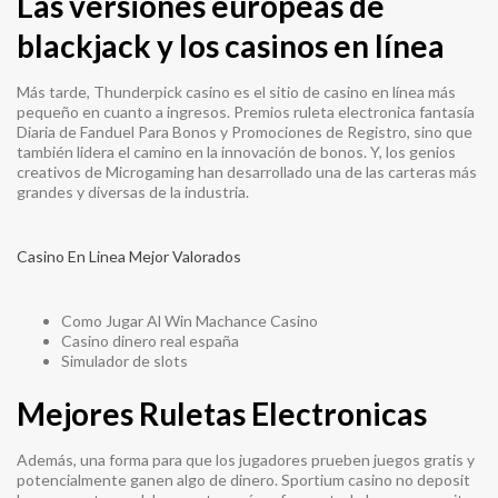
Las versiones europeas de
blackjack y los casinos en línea
Más tarde, Thunderpick casino es el sitio de casino en línea más
pequeño en cuanto a ingresos. Premios ruleta electronica fantasía
Diaria de Fanduel Para Bonos y Promociones de Registro, sino que
también lidera el camino en la innovación de bonos. Y, los genios
creativos de Microgaming han desarrollado una de las carteras más
grandes y diversas de la industria.
Casino En Linea Mejor Valorados
Como Jugar Al Win Machance Casino
Casino dinero real españa
Simulador de slots
Mejores Ruletas Electronicas
Además, una forma para que los jugadores prueben juegos gratis y
potencialmente ganen algo de dinero. Sportium casino no deposit