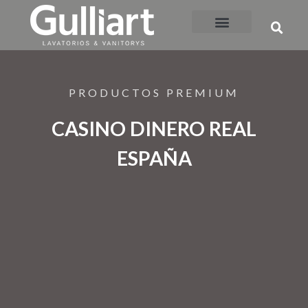
CASINO DINERO REAL
ESPAÑA