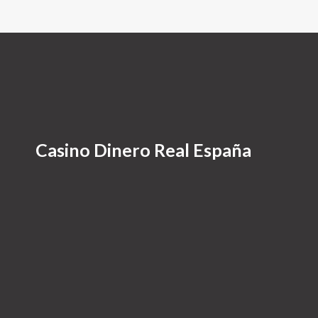
Casino Dinero Real España