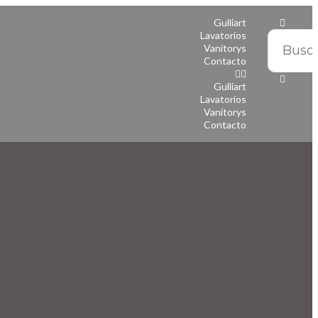
Gulliart
Lavatorios
Vanitorys
Contacto
Gulliart
Lavatorios
Vanitorys
Contacto