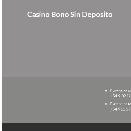
Casino Bono Sin Deposito
Atención al
+54 9 022
Atención M
+54 911 5