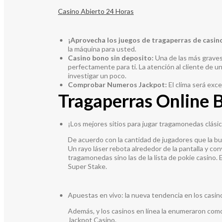
Casino Abierto 24 Horas
¡Aprovecha los juegos de tragaperras de casino
la máquina para usted.
Casino bono sin deposito:
Una de las más graves 
perfectamente para ti. La atención al cliente de un
investigar un poco.
Comprobar Numeros Jackpot:
El clima será exce
Tragaperras Online
¡Los mejores sitios para jugar tragamonedas clási
De acuerdo con la cantidad de jugadores que la bu
Un rayo láser rebota alrededor de la pantalla y co
tragamonedas sino las de la lista de pokie casino.
Super Stake.
Apuestas en vivo: la nueva tendencia en los casino
Además, y los casinos en línea la enumeraron co
Jackpot Casino.