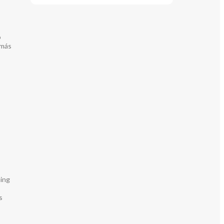
o
 más
ming
s