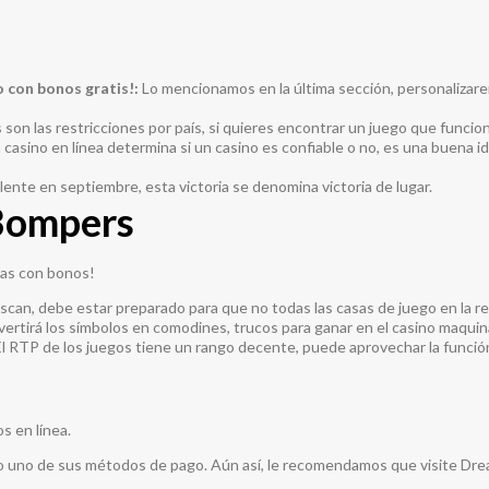
 con bonos gratis!:
Lo mencionamos en la última sección, personalizar
son las restricciones por país, si quieres encontrar un juego que funcio
 casino en línea determina si un casino es confiable o no, es una buena i
lente en septiembre, esta victoria se denomina victoria de lugar.
 Bompers
cas con bonos!
scan, debe estar preparado para que no todas las casas de juego en la re
nvertirá los símbolos en comodines, trucos para ganar en el casino maqui
 El RTP de los juegos tiene un rango decente, puede aprovechar la funció
s en línea.
mo uno de sus métodos de pago. Aún así, le recomendamos que visite Dr