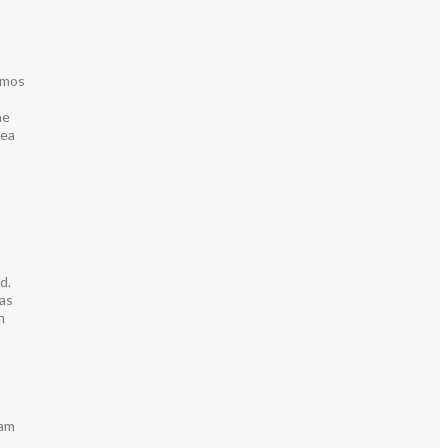
emos
ne
dea
d.
nas
n
eam