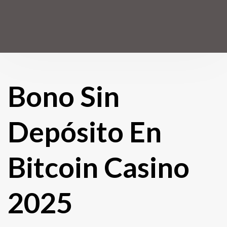
Bono Sin
Depósito En
Bitcoin Casino
2025