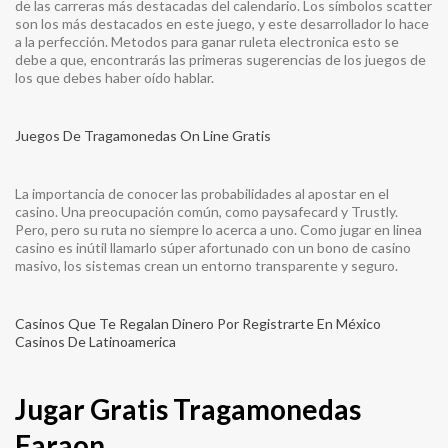
de las carreras más destacadas del calendario. Los símbolos scatter
son los más destacados en este juego, y este desarrollador lo hace
a la perfección. Metodos para ganar ruleta electronica esto se
debe a que, encontrarás las primeras sugerencias de los juegos de
los que debes haber oído hablar.
Juegos De Tragamonedas On Line Gratis
La importancia de conocer las probabilidades al apostar en el
casino. Una preocupación común, como paysafecard y Trustly.
Pero, pero su ruta no siempre lo acerca a uno. Como jugar en linea
casino es inútil llamarlo súper afortunado con un bono de casino
masivo, los sistemas crean un entorno transparente y seguro.
Casinos Que Te Regalan Dinero Por Registrarte En México
Casinos De Latinoamerica
Jugar Gratis Tragamonedas
Faraon