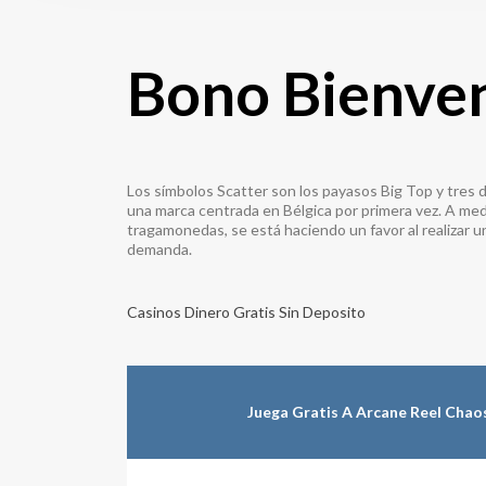
Bono Bienven
Los símbolos Scatter son los payasos Big Top y tres d
una marca centrada en Bélgica por primera vez. A med
tragamonedas, se está haciendo un favor al realizar 
demanda.
Casinos Dinero Gratis Sin Deposito
Juega Gratis A Arcane Reel Cha