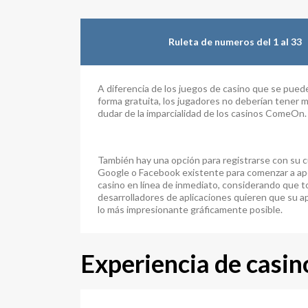
Ruleta de numeros del 1 al 33
A diferencia de los juegos de casino que se pued
forma gratuita, los jugadores no deberían tener 
dudar de la imparcialidad de los casinos ComeOn.
También hay una opción para registrarse con su 
Google o Facebook existente para comenzar a ap
casino en línea de inmediato, considerando que t
desarrolladores de aplicaciones quieren que su ap
lo más impresionante gráficamente posible.
Experiencia de casin