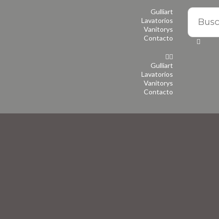
Gulliart
Lavatorios
Vanitorys
Contacto
Gulliart
Lavatorios
Vanitorys
Contacto