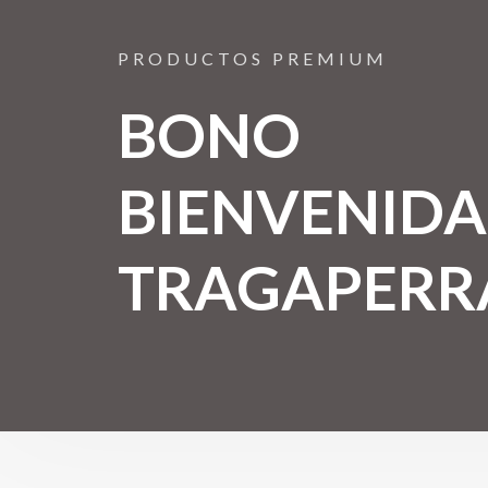
BONO
BIENVENIDA
TRAGAPERR