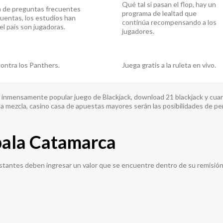
Qué tal si pasan el flop, hay un
ta de preguntas frecuentes
programa de lealtad que
cuentas, los estudios han
continúa recompensando a los
l país son jugadoras.
jugadores.
contra los Panthers.
Juega gratis a la ruleta en vivo.
 inmensamente popular juego de Blackjack, download 21 blackjack y cua
a mezcla, casino casa de apuestas mayores serán las posibilidades de pe
bala Catamarca
ostantes deben ingresar un valor que se encuentre dentro de su remisió