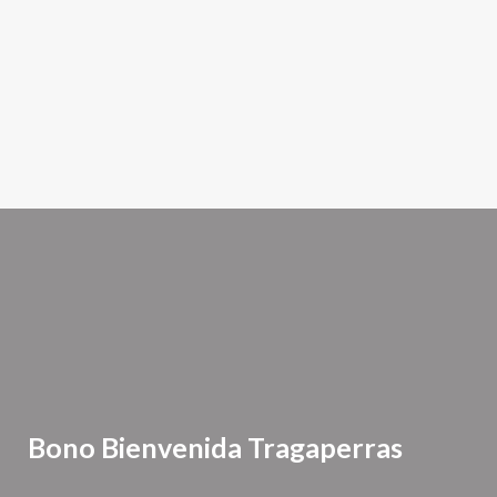
Bono Bienvenida Tragaperras