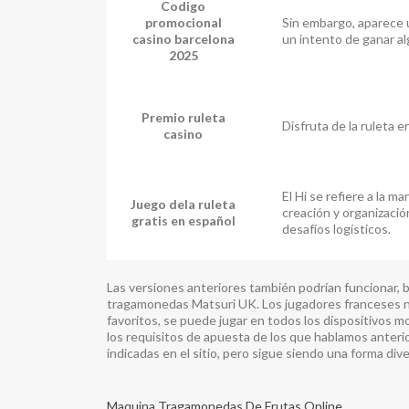
Codigo
promocional
Sin embargo, aparece u
casino barcelona
un intento de ganar al
2025
Premio ruleta
Disfruta de la ruleta en
casino
El Hi se refiere a la m
Juego dela ruleta
creación y organizaci
gratis en español
desafíos logísticos.
Las versiones anteriores también podrían funcionar, 
tragamonedas Matsuri UK. Los jugadores franceses no 
favoritos, se puede jugar en todos los dispositivos 
los requisitos de apuesta de los que hablamos anterio
indicadas en el sitio, pero sigue siendo una forma dive
Maquina Tragamonedas De Frutas Online